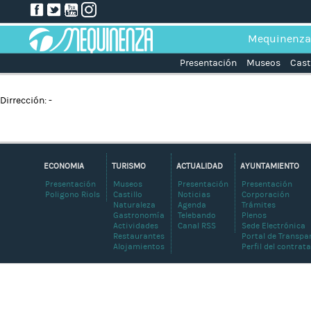
Mequinenza
Presentación
Museos
Cast
Dirrección: -
ECONOMIA
TURISMO
ACTUALIDAD
AYUNTAMIENTO
Presentación
Museos
Presentación
Presentación
Poligono Riols
Castillo
Noticias
Corporación
Naturaleza
Agenda
Trámites
Gastronomía
Telebando
Plenos
Actividades
Canal RSS
Sede Electrónica
Restaurantes
Portal de Transpa
Alojamientos
Perfil del contrat