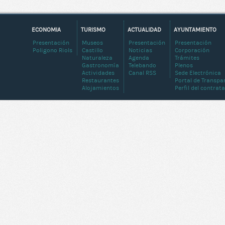
ECONOMIA
TURISMO
ACTUALIDAD
AYUNTAMIENTO
Presentación
Museos
Presentación
Presentación
Poligono Riols
Castillo
Noticias
Corporación
Naturaleza
Agenda
Trámites
Gastronomía
Telebando
Plenos
Actividades
Canal RSS
Sede Electrónica
Restaurantes
Portal de Transpa
Alojamientos
Perfil del contrat