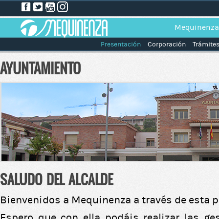
Mequinenza
Presentación
Corporación
Trámite
AYUNTAMIENTO
SALUDO DEL ALCALDE
Bienvenidos a Mequinenza a través de esta p
Espero que con ella podáis realizar las ge