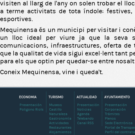
visiten al llarg de l'any on solen trobar el llo
a terme activitats de tota índole: festives, 
esportives.
Mequinensa és un municipi per visitar i con
un lloc ideal per viure ja que la seva si
comunicacions, infraestructures, oferta de t
que la qualitat de vida sigui excel·lent tant 
para els que optin per quedar-se entre nosalt
Coneix Mequinensa, vine i queda't.
ECONOMIA
TURISMO
ACTUALIDAD
AYUNTAMIENTO
Presentación
Museos
Presentación
Presentación
Poligono Riols
Castillo
Noticias
Corporación
Naturaleza
Agenda
Trámites
Gastronomía
Telebando
Plenos
Actividades
Canal RSS
Sede Electrónica
Restaurantes
Portal de Transpa
Alojamientos
Perfil del contrat