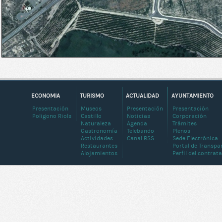
ECONOMIA
TURISMO
ACTUALIDAD
AYUNTAMIENTO
Presentación
Museos
Presentación
Presentación
Poligono Riols
Castillo
Noticias
Corporación
Naturaleza
Agenda
Trámites
Gastronomía
Telebando
Plenos
Actividades
Canal RSS
Sede Electrónica
Restaurantes
Portal de Transpa
Alojamientos
Perfil del contrat