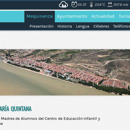
05:37
23.6°C
1017.6 mb
Mequinenza
Ayuntamiento
Actualidad
Turi
Presentación
Historia
Lengua
Célebres
Teléfonos
. MARÍA QUINTANA
 Madres de Alumnos del Centro de Educación Infantil y
na