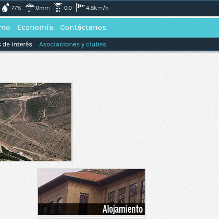
77%
0mm
0.0
4.8km/h
smo
Economía
Contáctanos
 de interés
Asociaciones y clubes
Alojamiento