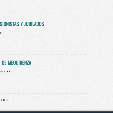
SIONISTAS Y JUBILADOS
os
S DE MEQUINENZA
 viudas
4
5
»