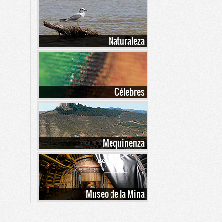
Naturaleza
Célebres
Mequinenza
Museo de la Mina