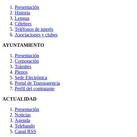
Presentación
Historia
Lengua
Célebres
Teléfonos de interés
Asociaciones y clubes
AYUNTAMIENTO
Presentación
Corporación
Trámites
Plenos
Sede Electrónica
Portal de Transparencia
Perfil del contratante
ACTUALIDAD
Presentación
Noticias
Agenda
Telebando
Canal RSS