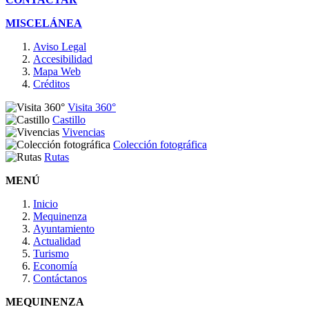
MISCELÁNEA
Aviso Legal
Accesibilidad
Mapa Web
Créditos
Visita 360°
Castillo
Vivencias
Colección fotográfica
Rutas
MENÚ
Inicio
Mequinenza
Ayuntamiento
Actualidad
Turismo
Economía
Contáctanos
MEQUINENZA