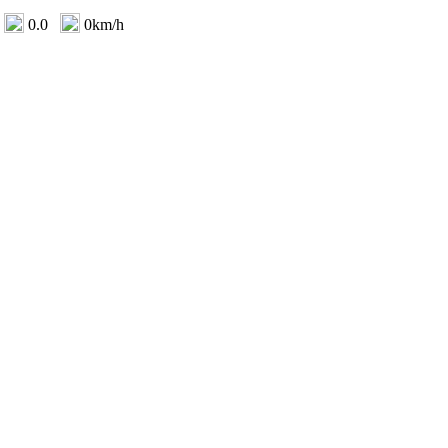
0.0
0km/h