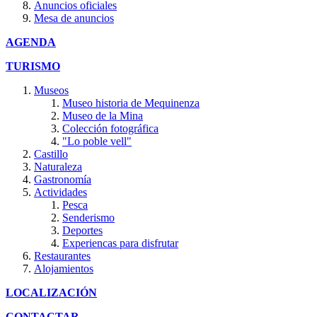
Anuncios oficiales
Mesa de anuncios
AGENDA
TURISMO
Museos
Museo historia de Mequinenza
Museo de la Mina
Colección fotográfica
"Lo poble vell"
Castillo
Naturaleza
Gastronomía
Actividades
Pesca
Senderismo
Deportes
Experiencas para disfrutar
Restaurantes
Alojamientos
LOCALIZACIÓN
CONTACTAR