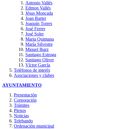
Antonio Vallés
Edmon Vallés
Jésus Moncada
Joan Barter
Joaquín Torres
José Ferrer
José Soler
Maria Quintana
María Silvestre
Miquel Ibarz
Santiago Estruga
Santiago Oliver
Víctor García
Teléfonos de interés
Asociaciones y clubes
AYUNTAMIENTO
Presentación
Corporación
Trámites
Plenos
Noticias
Telebando
Ordenación municipal