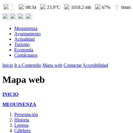
08:34
23.9°C
1018.2 mb
67%
0mm
Mequinenza
Ayuntamiento
Actualidad
Turismo
Economía
Contáctanos
Inicio
Ir a Contendio
Mapa web
Contactar
Accesibilidad
Mapa web
INICIO
MEQUINENZA
Presentación
Historia
Lengua
Célebres