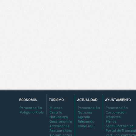
ECONOMIA
TURISMO
ACTUALIDAD
AYUNTAMIENTO
Presentación
Museos
Presentación
Presentación
Poligono Riols
Castillo
Noticias
Corporación
Naturaleza
Agenda
Trámites
Gastronomía
Telebando
Plenos
Actividades
Canal RSS
Sede Electrónica
Restaurantes
Portal de Transpa
Alojamientos
Perfil del contrat