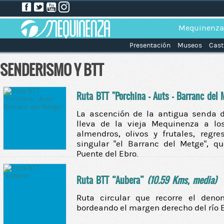
Mequinenza
Presentación
Museos
Cast
SENDERISMO Y BTT
Ruta BTT "Porchina - Auts - Barranc del
La ascención de la antigua senda d
lleva de la vieja Mequinenza a l
almendros, olivos y frutales, regr
singular "el Barranc del Metge", q
Puente del Ebro.
Ruta BTT “Aubera”
(10.59 Kms, media)
Ruta circular que recorre el deno
bordeando el margen derecho del río 