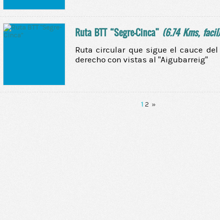
Ruta BTT “Segre-Cinca”
(6.74 Kms, facil
Ruta circular que sigue el cauce del
derecho con vistas al “Aigubarreig”
1
2
»