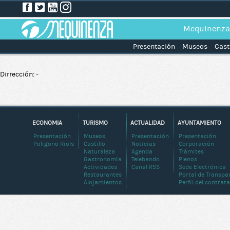
Mequinenza
Presentación
Museos
Cast
Dirrección: -
ECONOMIA
TURISMO
ACTUALIDAD
AYUNTAMIENTO
Presentación
Museos
Presentación
Presentación
Poligono Riols
Castillo
Noticias
Corporación
Naturaleza
Agenda
Trámites
Gastronomía
Telebando
Plenos
Actividades
Canal RSS
Sede Electrónica
Restaurantes
Portal de Transpa
Alojamientos
Perfil del contrat