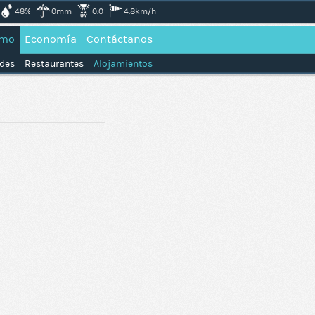
48%
0mm
0.0
4.8km/h
smo
Economía
Contáctanos
ades
Restaurantes
Alojamientos