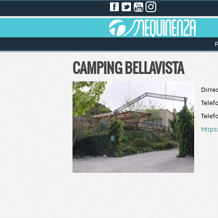
P
CAMPING BELLAVISTA
Dirre
Telef
Telef
https