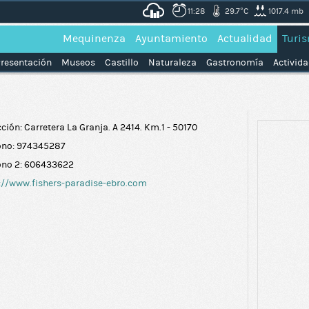
11:28
29.7°C
1017.4 mb
Mequinenza
Ayuntamiento
Actualidad
Turi
resentación
Museos
Castillo
Naturaleza
Gastronomía
Activid
cción: Carretera La Granja. A 2414. Km.1 - 50170
ono: 974345287
ono 2: 606433622
://www.fishers-paradise-ebro.com