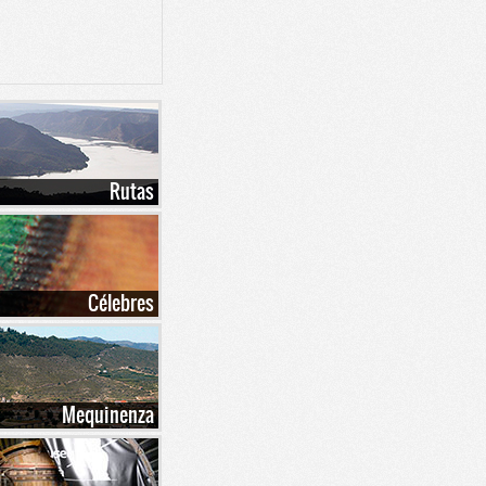
Rutas
Célebres
Mequinenza