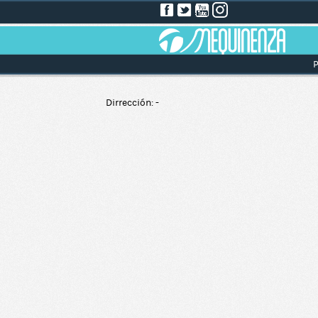
P
Dirrección: -