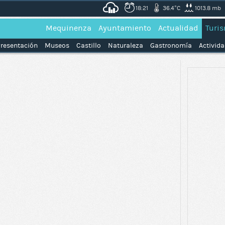
18:21
36.4°C
1013.8 mb
Mequinenza
Ayuntamiento
Actualidad
Turi
resentación
Museos
Castillo
Naturaleza
Gastronomía
Activid