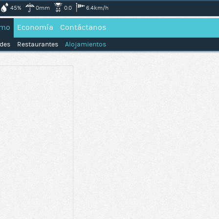
45%
0mm
0.0
6.4km/h
smo
Economía
Contáctanos
ades
Restaurantes
Alojamientos