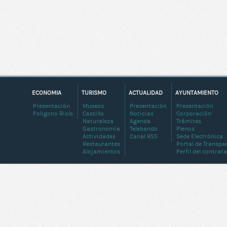
ECONOMIA
TURISMO
ACTUALIDAD
AYUNTAMIENTO
Presentación
Museos
Presentación
Presentación
Poligono Riols
Castillo
Noticias
Corporación
Naturaleza
Agenda
Trámites
Gastronomía
Telebando
Plenos
Actividades
Canal RSS
Sede Electrónica
Restaurantes
Portal de Transpa
Alojamientos
Perfil del contrat