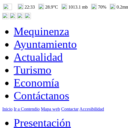
22:33
28.9°C
1013.1 mb
70%
0.2m
Mequinenza
Ayuntamiento
Actualidad
Turismo
Economía
Contáctanos
Inicio
Ir a Contendio
Mapa web
Contactar
Accesibilidad
Presentación