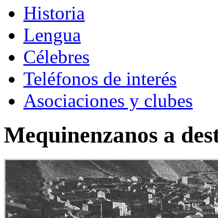
Historia
Lengua
Célebres
Teléfonos de interés
Asociaciones y clubes
Mequinenzanos a des