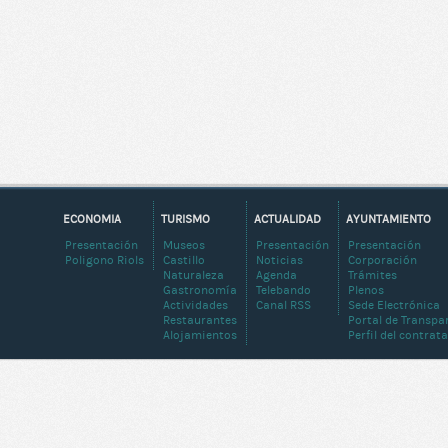
ECONOMIA
TURISMO
ACTUALIDAD
AYUNTAMIENTO
Presentación
Museos
Presentación
Presentación
Poligono Riols
Castillo
Noticias
Corporación
Naturaleza
Agenda
Trámites
Gastronomía
Telebando
Plenos
Actividades
Canal RSS
Sede Electrónica
Restaurantes
Portal de Transpa
Alojamientos
Perfil del contrat