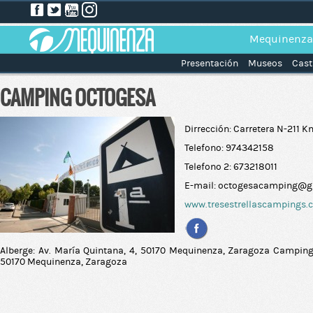
Mequinenza
Presentación
Museos
Cast
CAMPING OCTOGESA
Dirrección: Carretera N-211 K
Telefono: 974342158
Telefono 2: 673218011
E-mail: octogesacamping@
www.tresestrellascampings
Alberge: Av. María Quintana, 4, 50170 Mequinenza, Zaragoza Camping:
50170 Mequinenza, Zaragoza