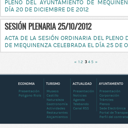
PLENO DEL AYUNTAMIENTO DE MEQUINEN
DÍA 20 DE DICIEMBRE DE 2012
SESIÓN PLENARIA 25/10/2012
ACTA DE LA SESIÓN ORDINARIA DEL PLENO
DE MEQUINENZA CELEBRADA EL DÍA 25 DE 
«
1
2
3
4
5
»
ECONOMIA
TURISMO
ACTUALIDAD
AYUNTAMIENTO
Presentación
Museos
Presentación
Presentación
Poligono Riols
Castillo
Noticias
Corporación
Naturaleza
Agenda
Trámites
Gastronomía
Telebando
Plenos
Actividades
Canal RSS
Sede Electrónica
Restaurantes
Portal de Transpa
Alojamientos
Perfil del contrat