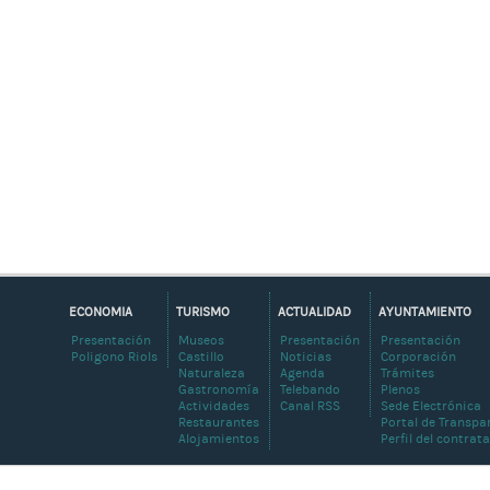
ECONOMIA
TURISMO
ACTUALIDAD
AYUNTAMIENTO
Presentación
Museos
Presentación
Presentación
Poligono Riols
Castillo
Noticias
Corporación
Naturaleza
Agenda
Trámites
Gastronomía
Telebando
Plenos
Actividades
Canal RSS
Sede Electrónica
Restaurantes
Portal de Transpa
Alojamientos
Perfil del contrat