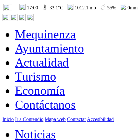
17:00
33.1°C
1012.1 mb
55%
0mm
Mequinenza
Ayuntamiento
Actualidad
Turismo
Economía
Contáctanos
Inicio
Ir a Contendio
Mapa web
Contactar
Accesibilidad
Noticias