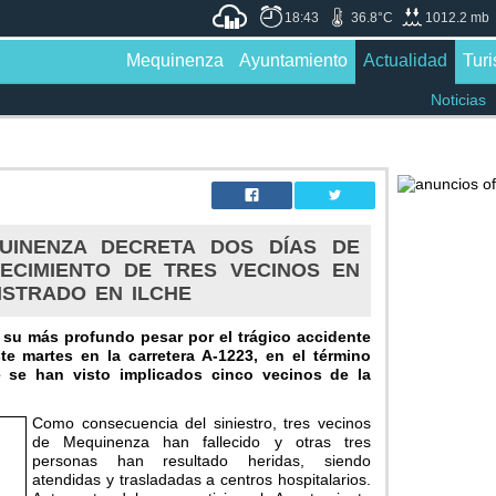
18:43
36.8°C
1012.2 mb
Mequinenza
Ayuntamiento
Actualidad
Tur
Noticias
UINENZA DECRETA DOS DÍAS DE
LECIMIENTO DE TRES VECINOS EN
ISTRADO EN ILCHE
su más profundo pesar por el trágico accidente
te martes en la carretera A-1223, en el término
e se han visto implicados cinco vecinos de la
Como consecuencia del siniestro, tres vecinos
de Mequinenza han fallecido y otras tres
personas han resultado heridas, siendo
atendidas y trasladadas a centros hospitalarios.