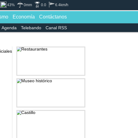
43%
0mm
0.0
6.4km/h
ismo
Economía
Contáctanos
Agenda
Telebando
Canal RSS
Restaurantes
Museo histórico
Castillo