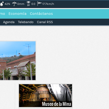
42%
0mm
0.0
17.7km/h
smo
Economía
Contáctanos
Agenda
Telebando
Canal RSS
Museo de la Mina