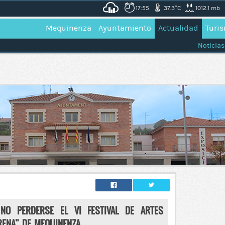
17:55
37.3°C
1012.1 mb
Mequinenza
Ayuntamiento
Actualidad
Turi
Noticias
NO PERDERSE EL VI FESTIVAL DE ARTES
ERENA” DE MEQUINENZA