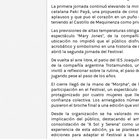
La primera jornada continuó elevando la mir
catalana Paki Payá, una propuesta de circo 
aplausos y que puo el corazón en un puño de
teniendo al Castillo de Mequinenza como priv
Las previsiones de altas temperaturas obliga
espectáculo “Mary Jones”, de la compañí
ubicación no impidió que el público disf
acrobático y simbolismo en una historia de
abrió la segunda jornada del Festival.
De vuelta al aire libre, el patio del IES Joaquí
de la compañía argentina Trotamundos, u
invitó a reflexionar sobre la rutina, el paso
jugando pese al paso de los años.
El cierre llegó de la mano de “Morpha”, d
participación en el Festival, un espectácul
protagonizado por cuatro mujeres que llev
confianza colectiva. Los arriesgados númer
pusieron el broche final a una edición que vol
Desde la organización se ha valorado mu
implicación del público, destacando el am
consolidación de “A Sol y Serena” como un
experiencia de esta edición, ya se plantea
ediciones para adaptar el Festival a las 