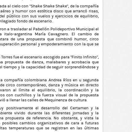
ada al cielo con “Shake Shake Shake”, de la compañía
aéreo y humor con estética disco que arrancó risas,
l público con sus vuelos y ejercicios de equilibrio,
ilegiado fondo de escenario.
ron a trasladar al Pabellón Polideportivo Municipal el
a italo-argentina María Cavagnero. El cambio de
rutara de una propuesta que combinó humor, circo
 superación personal y empoderamiento con la que se
n Torres fue el escenario escogido para “Finito Infinito”,
na propuesta de danza, malabares y acrobacia que
 del tiempo y la capacidad de seguir sorprendiéndose y
e la compañía colombiana Andrea Ríos en u segunda
o de circo contemporáneo, danza y música en directo
aron al límite el equilibrio, la coordinación y la
os con cuchillos y la fuerza visual de la propuesta
vió a llenar las calles de Mequinenza de cultura.
y positivamente el desarrollo del Certamen y la
biente vivido durante las diferentes jornadas y la
a propuesta de referencia. No obstante, y vista la
n posibles cambios organizativos de cara a futuras
altas temperaturas que se registran en las últimas