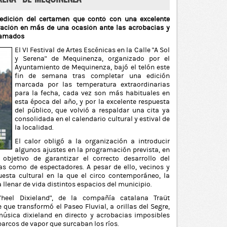
 edición del certamen que contó con una excelente
iración en más de una ocasión ante las acrobacias y
gramados
El VI Festival de Artes Escénicas en la Calle “A Sol
y Serena” de Mequinenza, organizado por el
Ayuntamiento de Mequinenza, bajó el telón este
fin de semana tras completar una edición
marcada por las temperatura extraordinarias
para la fecha, cada vez son más habituales en
esta época del año, y por la excelente respuesta
del público, que volvió a respaldar una cita ya
consolidada en el calendario cultural y estival de
la localidad.
El calor obligó a la organización a introducir
algunos ajustes en la programación prevista, en
bjetivo de garantizar el correcto desarrollo del
as como de espectadores. A pesar de ello, vecinos y
uesta cultural en la que el circo contemporáneo, la
 llenar de vida distintos espacios del municipio.
eel Dixieland”, de la compañía catalana Traüt
 que transformó el Paseo Fluvial, a orillas del Segre,
 música dixieland en directo y acrobacias imposibles
arcos de vapor que surcaban los ríos.