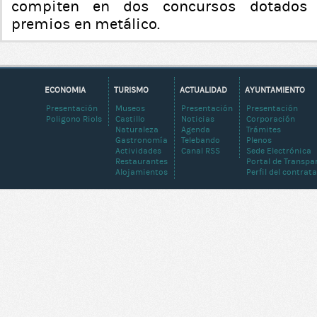
compiten en dos concursos dotados 
premios en metálico.
ECONOMIA
TURISMO
ACTUALIDAD
AYUNTAMIENTO
Presentación
Museos
Presentación
Presentación
Poligono Riols
Castillo
Noticias
Corporación
Naturaleza
Agenda
Trámites
Gastronomía
Telebando
Plenos
Actividades
Canal RSS
Sede Electrónica
Restaurantes
Portal de Transpa
Alojamientos
Perfil del contrat