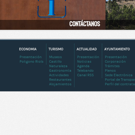
CONTÁCTANOS
ECONOMIA
TURISMO
ACTUALIDAD
AYUNTAMIENTO
Presentación
Museos
Presentación
Presentación
Poligono Riols
Castillo
Noticias
Corporación
Naturaleza
Agenda
Trámites
Gastronomía
Telebando
Plenos
Actividades
Canal RSS
Sede Electrónica
Restaurantes
Portal de Transpa
Alojamientos
Perfil del contrat