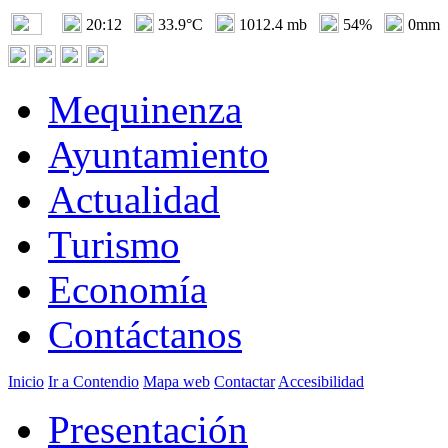
20:12
33.9°C
1012.4 mb
54%
0mm
Mequinenza
Ayuntamiento
Actualidad
Turismo
Economía
Contáctanos
Inicio
Ir a Contendio
Mapa web
Contactar
Accesibilidad
Presentación