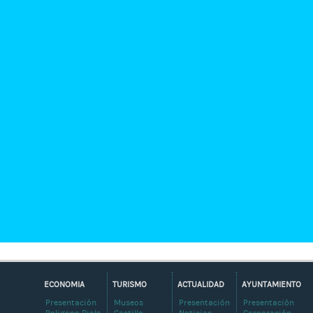
ECONOMIA
TURISMO
ACTUALIDAD
AYUNTAMIENTO
Presentación
Museos
Presentación
Presentación