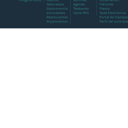
Poligono Riols
Castillo
Noticias
Corporación
Naturaleza
Agenda
Trámites
Gastronomía
Telebando
Plenos
Actividades
Canal RSS
Sede Electrónica
Restaurantes
Portal de Transpa
Alojamientos
Perfil del contrat