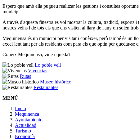
Espero que amb ella pugueu realitzar les gestions i consultes oportune
municipi.
A través d'aquesta finestra es vol mostrar la cultura, tradició, esports 
nostres veïns i de tots els que ens visiten al llarg de l'any on solen trob
Mequinensa és un municipi per visitar i conèixer, però també és un lloc 
excel·lent tant per als residents com para els que optin per quedar-se e
Coneix Mequinensa, vine i queda't.
Lo poble vell
Vivencias
Rutas
Museo histórico
Restaurantes
MENÚ
Inicio
Mequinenza
Ayuntamiento
Actualidad
Turismo
Economía