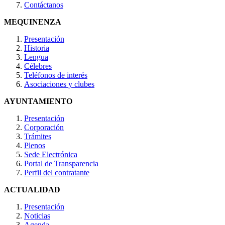
Contáctanos
MEQUINENZA
Presentación
Historia
Lengua
Célebres
Teléfonos de interés
Asociaciones y clubes
AYUNTAMIENTO
Presentación
Corporación
Trámites
Plenos
Sede Electrónica
Portal de Transparencia
Perfil del contratante
ACTUALIDAD
Presentación
Noticias
Agenda