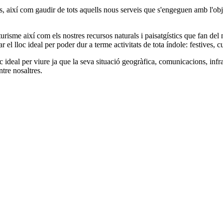
s, així com gaudir de tots aquells nous serveis que s'engeguen amb l'ob
i turisme així com els nostres recursos naturals i paisatgístics que fan del
ar el lloc ideal per poder dur a terme activitats de tota índole: festives, c
ideal per viure ja que la seva situació geogràfica, comunicacions, infraes
ntre nosaltres.