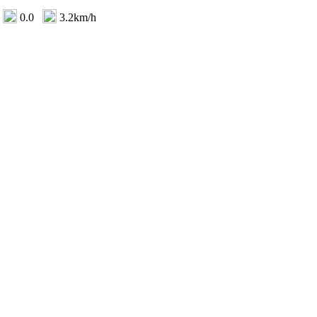
0.0
3.2km/h