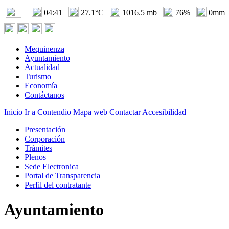
04:41
27.1°C
1016.5 mb
76%
0mm
Mequinenza
Ayuntamiento
Actualidad
Turismo
Economía
Contáctanos
Inicio
Ir a Contendio
Mapa web
Contactar
Accesibilidad
Presentación
Corporación
Trámites
Plenos
Sede Electronica
Portal de Transparencia
Perfil del contratante
Ayuntamiento