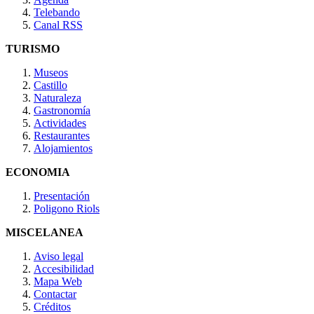
Telebando
Canal RSS
TURISMO
Museos
Castillo
Naturaleza
Gastronomía
Actividades
Restaurantes
Alojamientos
ECONOMIA
Presentación
Poligono Riols
MISCELANEA
Aviso legal
Accesibilidad
Mapa Web
Contactar
Créditos