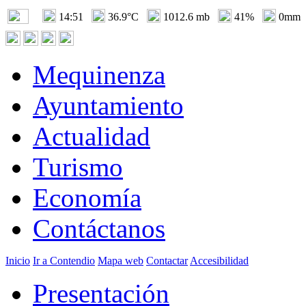
14:51
36.9°C
1012.6 mb
41%
0mm
Mequinenza
Ayuntamiento
Actualidad
Turismo
Economía
Contáctanos
Inicio
Ir a Contendio
Mapa web
Contactar
Accesibilidad
Presentación